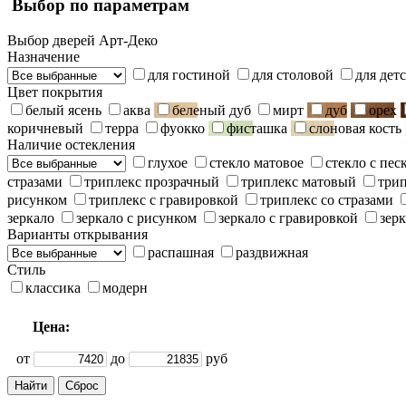
Выбор по параметрам
Выбор дверей Арт-Деко
Назначение
для гостиной
для столовой
для дет
Цвет покрытия
белый ясень
аква
беленый дуб
мирт
дуб
орех
коричневый
терра
фуокко
фисташка
слоновая кость
Наличие остекления
глухое
стекло матовое
стекло с пе
стразами
триплекс прозрачный
триплекс матовый
три
рисунком
триплекс с гравировкой
триплекс со стразами
зеркало
зеркало с рисунком
зеркало с гравировкой
зерк
Варианты открывания
распашная
раздвижная
Стиль
классика
модерн
Цена:
от
до
руб