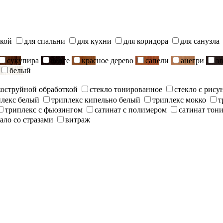
ской
для спальни
для кухни
для коридора
для санузла
сукупира
венге
красное дерево
сапели
анегри
э
белый
скоструйной обработкой
стекло тонированное
стекло с рису
плекс белый
триплекс кипельно белый
триплекс мокко
т
триплекс с фьюзингом
сатинат с полимером
сатинат тон
ало со стразами
витраж