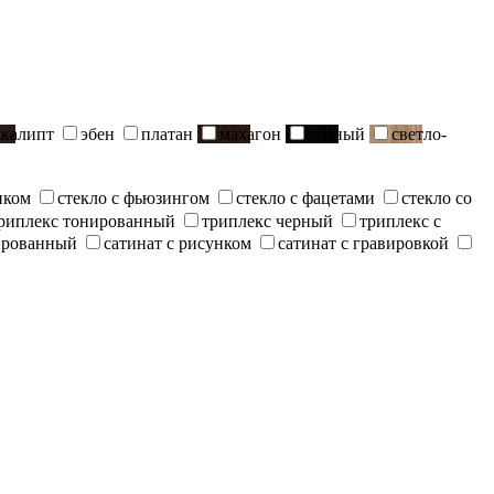
вкалипт
эбен
платан
махагон
черный
светло-
нком
стекло с фьюзингом
стекло с фацетами
стекло со
риплекс тонированный
триплекс черный
триплекс с
ированный
сатинат с рисунком
сатинат с гравировкой