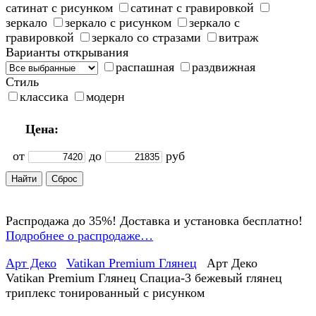
сатинат с рисунком
сатинат с гравировкой
зеркало
зеркало с рисунком
зеркало с
гравировкой
зеркало со стразами
витраж
Варианты открывания
распашная
раздвижная
Стиль
классика
модерн
Цена:
от
до
руб
Распродажа до 35%! Доставка и установка бесплатно!
Подробнее о распродаже…
Арт Деко
Vatikan Premium Глянец
Арт Деко
Vatikan Premium Глянец Спациа-3 бежевый глянец
триплекс тонированный с рисунком