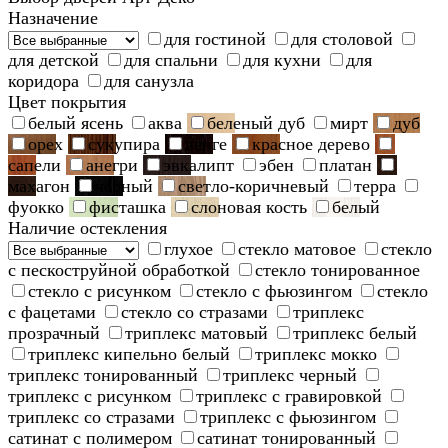
Назначение
для гостиной
для столовой
для детской
для спальни
для кухни
для
коридора
для санузла
Цвет покрытия
белый ясень
аква
беленый дуб
мирт
дуб
орех
сукупира
венге
красное дерево
сапели
анегри
эвкалипт
эбен
платан
махагон
черный
светло-коричневый
терра
фуокко
фисташка
слоновая кость
белый
Наличие остекления
глухое
стекло матовое
стекло
с пескоструйной обработкой
стекло тонированное
стекло с рисунком
стекло с фьюзингом
стекло
с фацетами
стекло со стразами
триплекс
прозрачный
триплекс матовый
триплекс белый
триплекс кипельно белый
триплекс мокко
триплекс тонированный
триплекс черный
триплекс с рисунком
триплекс с гравировкой
триплекс со стразами
триплекс с фьюзингом
сатинат с полимером
сатинат тонированный