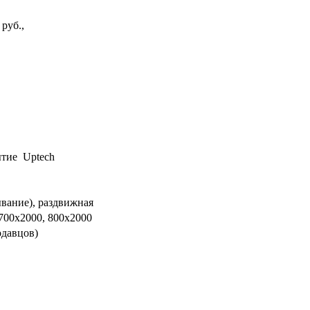
руб.,
ытие Uptech
ывание), раздвижная
 700х2000, 800х2000
одавцов)