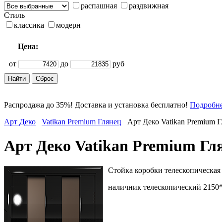
распашная
раздвижная
Стиль
классика
модерн
Цена:
от
до
руб
Распродажа до 35%! Доставка и установка бесплатно!
Подробн
Арт Деко
Vatikan Premium Глянец
Арт Деко Vatikan Premium 
Арт Деко Vatikan Premium Гл
Стойка коробки телескопическая 2
наличник телескопический 2150*7