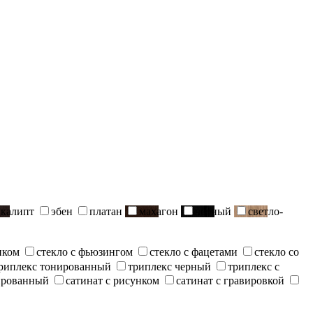
вкалипт
эбен
платан
махагон
черный
светло-
нком
стекло с фьюзингом
стекло с фацетами
стекло со
риплекс тонированный
триплекс черный
триплекс с
ированный
сатинат с рисунком
сатинат с гравировкой