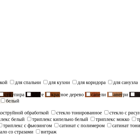
ской
для спальни
для кухни
для коридора
для санузла
сукупира
венге
красное дерево
сапели
анегри
э
белый
скоструйной обработкой
стекло тонированное
стекло с рису
плекс белый
триплекс кипельно белый
триплекс мокко
т
триплекс с фьюзингом
сатинат с полимером
сатинат тон
ало со стразами
витраж