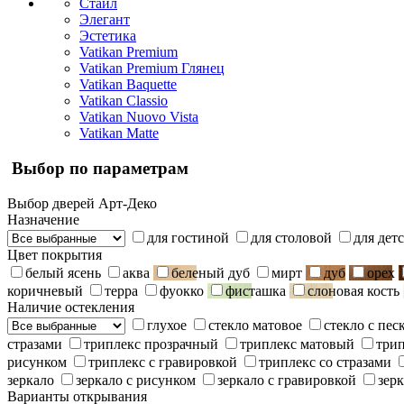
Стайл
Элегант
Эстетика
Vatikan Premium
Vatikan Premium Глянец
Vatikan Baquette
Vatikan Classio
Vatikan Nuovo Vista
Vatikan Matte
Выбор по параметрам
Выбор дверей Арт-Деко
Назначение
для гостиной
для столовой
для дет
Цвет покрытия
белый ясень
аква
беленый дуб
мирт
дуб
орех
коричневый
терра
фуокко
фисташка
слоновая кость
Наличие остекления
глухое
стекло матовое
стекло с пе
стразами
триплекс прозрачный
триплекс матовый
три
рисунком
триплекс с гравировкой
триплекс со стразами
зеркало
зеркало с рисунком
зеркало с гравировкой
зерк
Варианты открывания