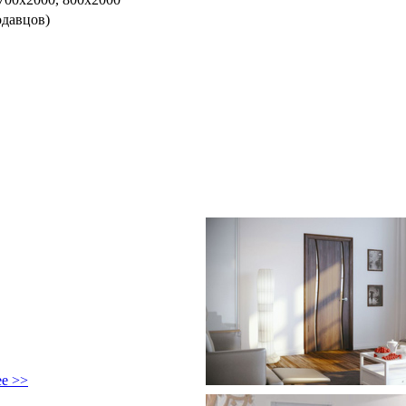
одавцов)
ее >>