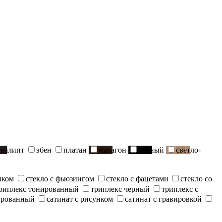
вкалипт
эбен
платан
махагон
черный
светло-
нком
стекло с фьюзингом
стекло с фацетами
стекло со
риплекс тонированный
триплекс черный
триплекс с
ированный
сатинат с рисунком
сатинат с гравировкой