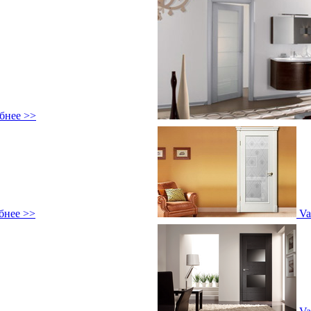
бнее >>
бнее >>
Va