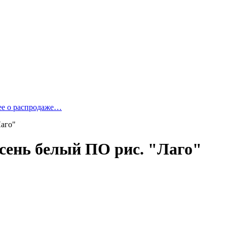
ее о распродаже…
Лаго"
ясень белый ПО рис. "Лаго"