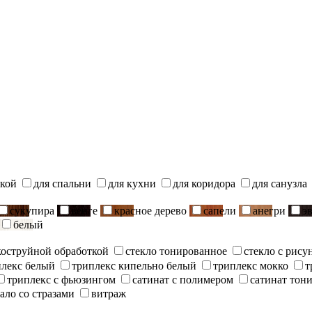
ской
для спальни
для кухни
для коридора
для санузла
сукупира
венге
красное дерево
сапели
анегри
э
белый
скоструйной обработкой
стекло тонированное
стекло с рису
плекс белый
триплекс кипельно белый
триплекс мокко
т
триплекс с фьюзингом
сатинат с полимером
сатинат тон
ало со стразами
витраж