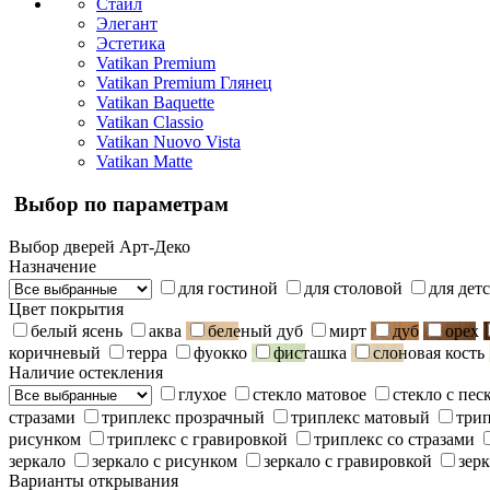
Стайл
Элегант
Эстетика
Vatikan Premium
Vatikan Premium Глянец
Vatikan Baquette
Vatikan Classio
Vatikan Nuovo Vista
Vatikan Matte
Выбор по параметрам
Выбор дверей Арт-Деко
Назначение
для гостиной
для столовой
для дет
Цвет покрытия
белый ясень
аква
беленый дуб
мирт
дуб
орех
коричневый
терра
фуокко
фисташка
слоновая кость
Наличие остекления
глухое
стекло матовое
стекло с пе
стразами
триплекс прозрачный
триплекс матовый
три
рисунком
триплекс с гравировкой
триплекс со стразами
зеркало
зеркало с рисунком
зеркало с гравировкой
зерк
Варианты открывания