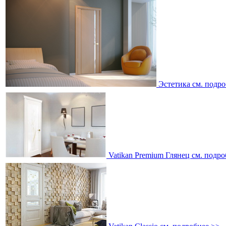
Эстетика
см. подро
Vatikan Premium Глянец
см. подро