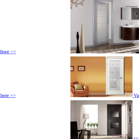
бнее >>
бнее >>
Va