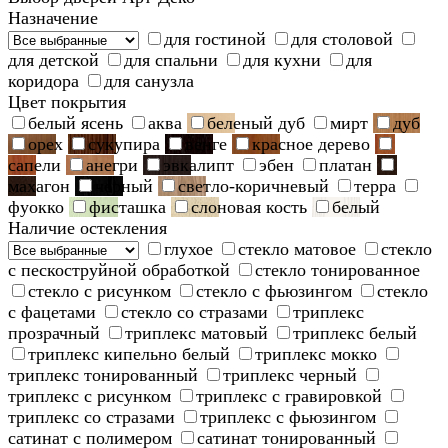
Назначение
для гостиной
для столовой
для детской
для спальни
для кухни
для
коридора
для санузла
Цвет покрытия
белый ясень
аква
беленый дуб
мирт
дуб
орех
сукупира
венге
красное дерево
сапели
анегри
эвкалипт
эбен
платан
махагон
черный
светло-коричневый
терра
фуокко
фисташка
слоновая кость
белый
Наличие остекления
глухое
стекло матовое
стекло
с пескоструйной обработкой
стекло тонированное
стекло с рисунком
стекло с фьюзингом
стекло
с фацетами
стекло со стразами
триплекс
прозрачный
триплекс матовый
триплекс белый
триплекс кипельно белый
триплекс мокко
триплекс тонированный
триплекс черный
триплекс с рисунком
триплекс с гравировкой
триплекс со стразами
триплекс с фьюзингом
сатинат с полимером
сатинат тонированный