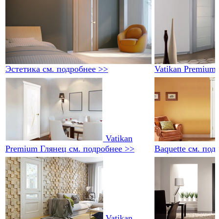
Эстетика
см. подробнее >>
Vatikan Premium
Vatikan
Premium Глянец
см. подробнее >>
Baquette
см. под
Vatikan