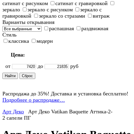
сатинат с рисунком
сатинат с гравировкой
зеркало
зеркало с рисунком
зеркало с
гравировкой
зеркало со стразами
витраж
Варианты открывания
распашная
раздвижная
Стиль
классика
модерн
Цена:
от
до
руб
Распродажа до 35%! Доставка и установка бесплатно!
Подробнее о распродаже…
Арт Деко
Арт Деко Vatikan Baquette Аттика-2-
2 сапели ПГ