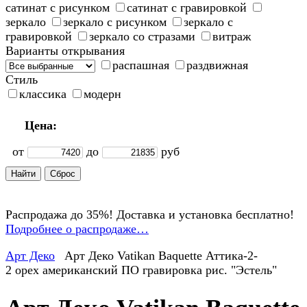
сатинат с рисунком
сатинат с гравировкой
зеркало
зеркало с рисунком
зеркало с
гравировкой
зеркало со стразами
витраж
Варианты открывания
распашная
раздвижная
Стиль
классика
модерн
Цена:
от
до
руб
Распродажа до 35%! Доставка и установка бесплатно!
Подробнее о распродаже…
Арт Деко
Арт Деко Vatikan Baquette Аттика-2-
2 орех американский ПО гравировка рис. "Эстель"