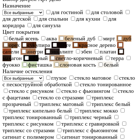
Назначение
для гостиной
для столовой
для детской
для спальни
для кухни
для
коридора
для санузла
Цвет покрытия
белый ясень
аква
беленый дуб
мирт
дуб
орех
сукупира
венге
красное дерево
сапели
анегри
эвкалипт
эбен
платан
махагон
черный
светло-коричневый
терра
фуокко
фисташка
слоновая кость
белый
Наличие остекления
глухое
стекло матовое
стекло
с пескоструйной обработкой
стекло тонированное
стекло с рисунком
стекло с фьюзингом
стекло
с фацетами
стекло со стразами
триплекс
прозрачный
триплекс матовый
триплекс белый
триплекс кипельно белый
триплекс мокко
триплекс тонированный
триплекс черный
триплекс с рисунком
триплекс с гравировкой
триплекс со стразами
триплекс с фьюзингом
сатинат с полимером
сатинат тонированный