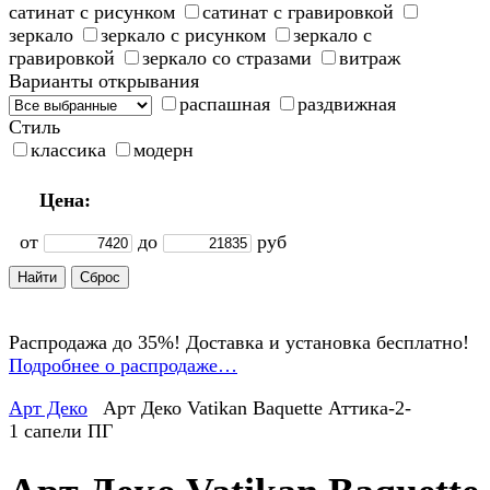
сатинат с рисунком
сатинат с гравировкой
зеркало
зеркало с рисунком
зеркало с
гравировкой
зеркало со стразами
витраж
Варианты открывания
распашная
раздвижная
Стиль
классика
модерн
Цена:
от
до
руб
Распродажа до 35%! Доставка и установка бесплатно!
Подробнее о распродаже…
Арт Деко
Арт Деко Vatikan Baquette Аттика-2-
1 сапели ПГ