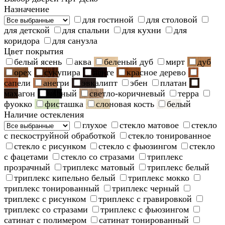
Назначение
для гостиной
для столовой
для детской
для спальни
для кухни
для
коридора
для санузла
Цвет покрытия
белый ясень
аква
беленый дуб
мирт
дуб
орех
сукупира
венге
красное дерево
сапели
анегри
эвкалипт
эбен
платан
махагон
черный
светло-коричневый
терра
фуокко
фисташка
слоновая кость
белый
Наличие остекления
глухое
стекло матовое
стекло
с пескоструйной обработкой
стекло тонированное
стекло с рисунком
стекло с фьюзингом
стекло
с фацетами
стекло со стразами
триплекс
прозрачный
триплекс матовый
триплекс белый
триплекс кипельно белый
триплекс мокко
триплекс тонированный
триплекс черный
триплекс с рисунком
триплекс с гравировкой
триплекс со стразами
триплекс с фьюзингом
сатинат с полимером
сатинат тонированный