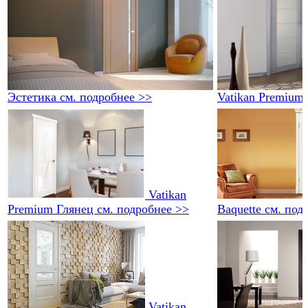
Эстетика
см. подробнее >>
Vatikan Premium
Vatikan
Premium Глянец
см. подробнее >>
Baquette
см. под
Vatikan