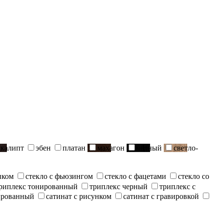
вкалипт
эбен
платан
махагон
черный
светло-
нком
стекло с фьюзингом
стекло с фацетами
стекло со
риплекс тонированный
триплекс черный
триплекс с
ированный
сатинат с рисунком
сатинат с гравировкой