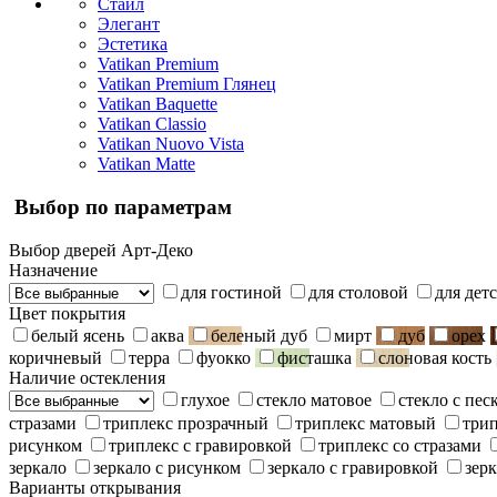
Стайл
Элегант
Эстетика
Vatikan Premium
Vatikan Premium Глянец
Vatikan Baquette
Vatikan Classio
Vatikan Nuovo Vista
Vatikan Matte
Выбор по параметрам
Выбор дверей Арт-Деко
Назначение
для гостиной
для столовой
для дет
Цвет покрытия
белый ясень
аква
беленый дуб
мирт
дуб
орех
коричневый
терра
фуокко
фисташка
слоновая кость
Наличие остекления
глухое
стекло матовое
стекло с пе
стразами
триплекс прозрачный
триплекс матовый
три
рисунком
триплекс с гравировкой
триплекс со стразами
зеркало
зеркало с рисунком
зеркало с гравировкой
зерк
Варианты открывания