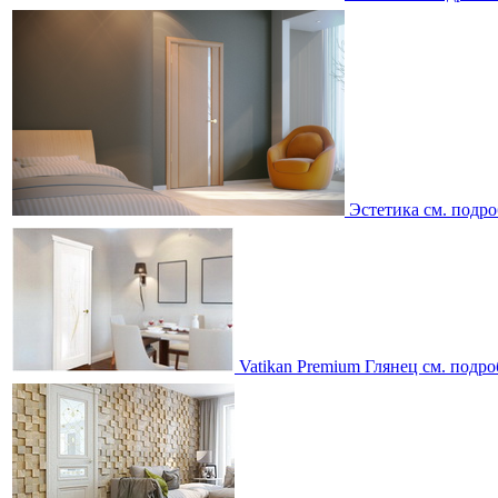
Эстетика
см. подро
Vatikan Premium Глянец
см. подро