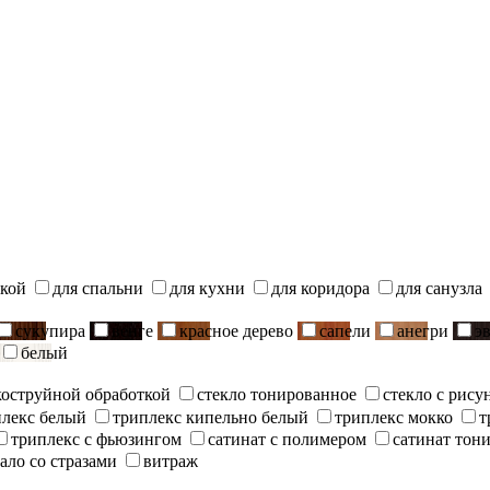
ской
для спальни
для кухни
для коридора
для санузла
сукупира
венге
красное дерево
сапели
анегри
э
белый
скоструйной обработкой
стекло тонированное
стекло с рису
плекс белый
триплекс кипельно белый
триплекс мокко
т
триплекс с фьюзингом
сатинат с полимером
сатинат тон
ало со стразами
витраж