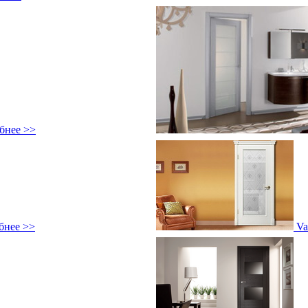
бнее >>
бнее >>
Va