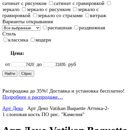
сатинат с рисунком
сатинат с гравировкой
зеркало
зеркало с рисунком
зеркало с
гравировкой
зеркало со стразами
витраж
Варианты открывания
распашная
раздвижная
Стиль
классика
модерн
Цена:
от
до
руб
Распродажа до 35%! Доставка и установка бесплатно!
Подробнее о распродаже…
Арт Деко
Арт Деко Vatikan Baquette Аттика-2-
1 слоновая кость ПО рис. "Камелия"