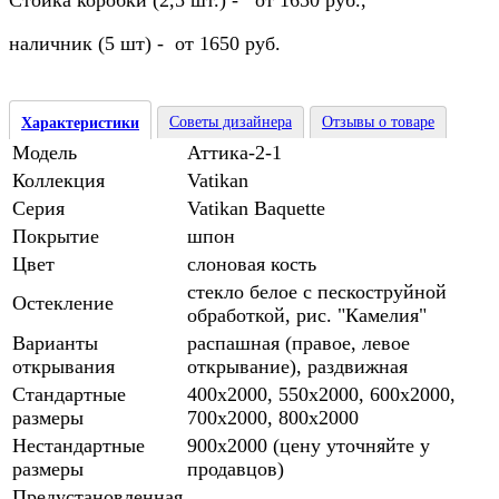
Стойка коробки (2,5 шт.) - от 1650 руб.,
наличник (5 шт) - от 1650 руб.
Советы дизайнера
Отзывы о товаре
Характеристики
Модель
Аттика-2-1
Коллекция
Vatikan
Серия
Vatikan Baquette
Покрытие
шпон
Цвет
слоновая кость
стекло белое с пескоструйной
Остекление
обработкой, рис. "Камелия"
Варианты
распашная (правое, левое
открывания
открывание), раздвижная
Стандартные
400х2000, 550х2000, 600х2000,
размеры
700х2000, 800х2000
Нестандартные
900х2000 (цену уточняйте у
размеры
продавцов)
Предустановленная