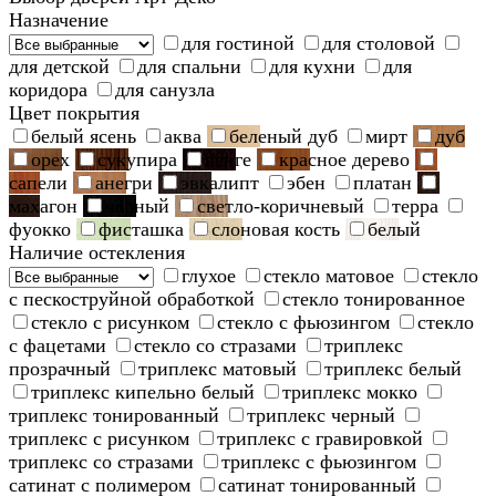
Назначение
для гостиной
для столовой
для детской
для спальни
для кухни
для
коридора
для санузла
Цвет покрытия
белый ясень
аква
беленый дуб
мирт
дуб
орех
сукупира
венге
красное дерево
сапели
анегри
эвкалипт
эбен
платан
махагон
черный
светло-коричневый
терра
фуокко
фисташка
слоновая кость
белый
Наличие остекления
глухое
стекло матовое
стекло
с пескоструйной обработкой
стекло тонированное
стекло с рисунком
стекло с фьюзингом
стекло
с фацетами
стекло со стразами
триплекс
прозрачный
триплекс матовый
триплекс белый
триплекс кипельно белый
триплекс мокко
триплекс тонированный
триплекс черный
триплекс с рисунком
триплекс с гравировкой
триплекс со стразами
триплекс с фьюзингом
сатинат с полимером
сатинат тонированный