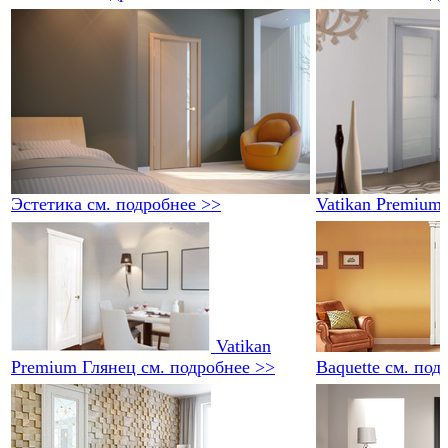
Эстетика
см. подробнее >>
Vatikan Premium
Vatikan
Premium Глянец
см. подробнее >>
Baquette
см. под