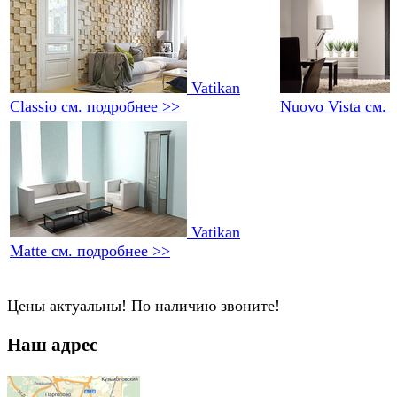
Vatikan
Classio
см. подробнее >>
Nuovo Vista
см. 
Vatikan
Matte
см. подробнее >>
Цены актуальны! По наличию звоните!
Наш адрес