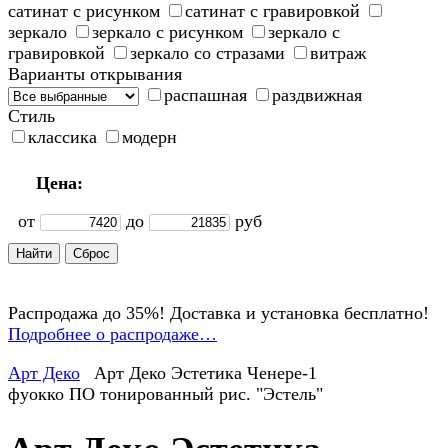
сатинат с рисунком
сатинат с гравировкой
зеркало
зеркало с рисунком
зеркало с
гравировкой
зеркало со стразами
витраж
Варианты открывания
распашная
раздвижная
Стиль
классика
модерн
Цена:
от
до
руб
Распродажа до 35%! Доставка и установка бесплатно!
Подробнее о распродаже…
Арт Деко
Арт Деко Эстетика Ченере-1
фуокко ПО тонированный рис. "Эстель"