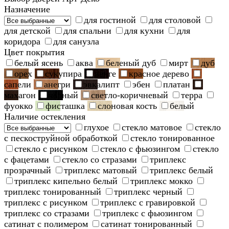
Назначение
для гостиной
для столовой
для детской
для спальни
для кухни
для
коридора
для санузла
Цвет покрытия
белый ясень
аква
беленый дуб
мирт
дуб
орех
сукупира
венге
красное дерево
сапели
анегри
эвкалипт
эбен
платан
махагон
черный
светло-коричневый
терра
фуокко
фисташка
слоновая кость
белый
Наличие остекления
глухое
стекло матовое
стекло
с пескоструйной обработкой
стекло тонированное
стекло с рисунком
стекло с фьюзингом
стекло
с фацетами
стекло со стразами
триплекс
прозрачный
триплекс матовый
триплекс белый
триплекс кипельно белый
триплекс мокко
триплекс тонированный
триплекс черный
триплекс с рисунком
триплекс с гравировкой
триплекс со стразами
триплекс с фьюзингом
сатинат с полимером
сатинат тонированный