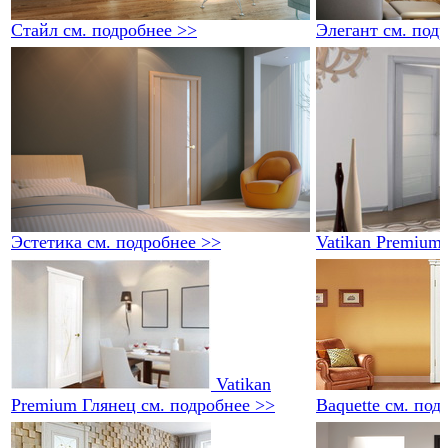
Стайл
см. подробнее >>
Элегант
см. под
Эстетика
см. подробнее >>
Vatikan Premium
Vatikan
Premium Глянец
см. подробнее >>
Baquette
см. под