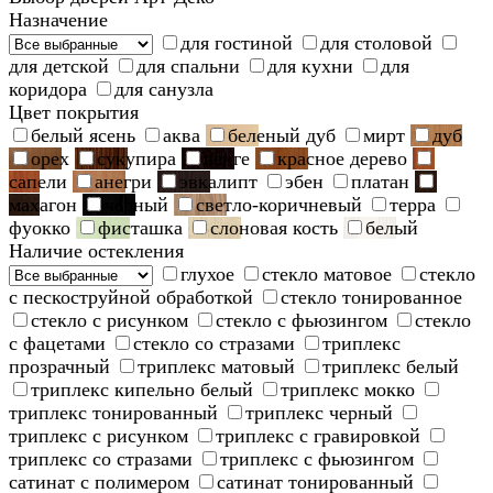
Назначение
для гостиной
для столовой
для детской
для спальни
для кухни
для
коридора
для санузла
Цвет покрытия
белый ясень
аква
беленый дуб
мирт
дуб
орех
сукупира
венге
красное дерево
сапели
анегри
эвкалипт
эбен
платан
махагон
черный
светло-коричневый
терра
фуокко
фисташка
слоновая кость
белый
Наличие остекления
глухое
стекло матовое
стекло
с пескоструйной обработкой
стекло тонированное
стекло с рисунком
стекло с фьюзингом
стекло
с фацетами
стекло со стразами
триплекс
прозрачный
триплекс матовый
триплекс белый
триплекс кипельно белый
триплекс мокко
триплекс тонированный
триплекс черный
триплекс с рисунком
триплекс с гравировкой
триплекс со стразами
триплекс с фьюзингом
сатинат с полимером
сатинат тонированный