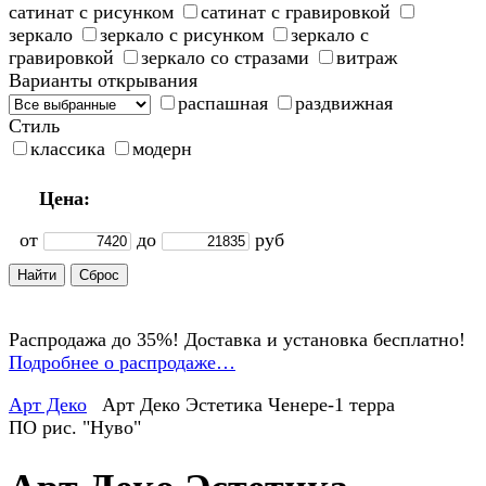
сатинат с рисунком
сатинат с гравировкой
зеркало
зеркало с рисунком
зеркало с
гравировкой
зеркало со стразами
витраж
Варианты открывания
распашная
раздвижная
Стиль
классика
модерн
Цена:
от
до
руб
Распродажа до 35%! Доставка и установка бесплатно!
Подробнее о распродаже…
Арт Деко
Арт Деко Эстетика Ченере-1 терра
ПО рис. "Нуво"