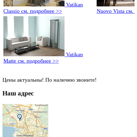
Vatikan
Classio
см. подробнее >>
Nuovo Vista
см. 
Vatikan
Matte
см. подробнее >>
Цены актуальны! По наличию звоните!
Наш адрес