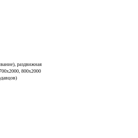
ывание), раздвижная
 700х2000, 800х2000
одавцов)