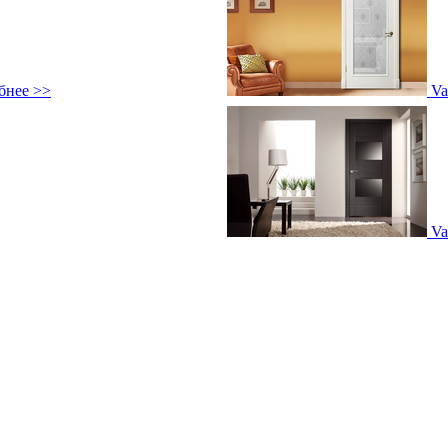
бнее >>
Va
Va