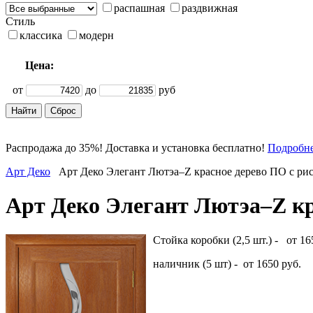
распашная
раздвижная
Стиль
классика
модерн
Цена:
от
до
руб
Распродажа до 35%! Доставка и установка бесплатно!
Подробн
Арт Деко
Арт Деко Элегант Лютэа–Z красное дерево ПО с ри
Арт Деко Элегант Лютэа–Z кр
Стойка коробки (2,5 шт.) - от 16
наличник (5 шт) - от 1650 руб.