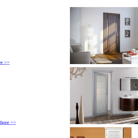
ее >>
бнее >>