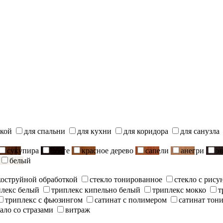
ской
для спальни
для кухни
для коридора
для санузла
сукупира
венге
красное дерево
сапели
анегри
э
белый
скоструйной обработкой
стекло тонированное
стекло с рису
плекс белый
триплекс кипельно белый
триплекс мокко
т
триплекс с фьюзингом
сатинат с полимером
сатинат тон
ало со стразами
витраж