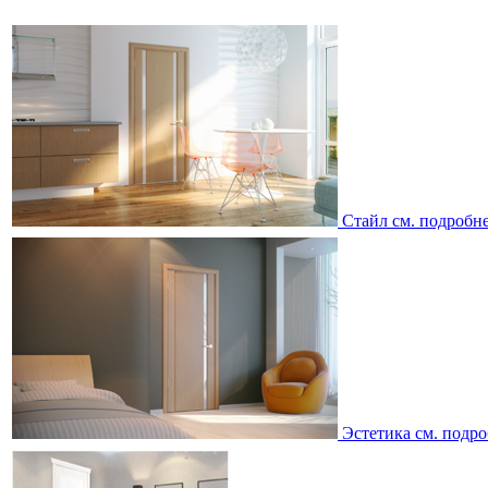
Стайл
см. подробн
Эстетика
см. подро