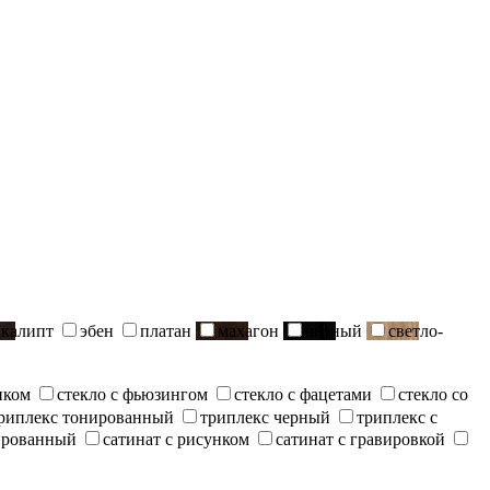
вкалипт
эбен
платан
махагон
черный
светло-
нком
стекло с фьюзингом
стекло с фацетами
стекло со
риплекс тонированный
триплекс черный
триплекс с
ированный
сатинат с рисунком
сатинат с гравировкой