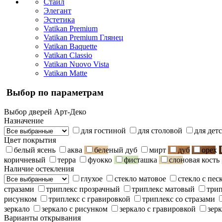
Стайл
Элегант
Эстетика
Vatikan Premium
Vatikan Premium Глянец
Vatikan Baquette
Vatikan Classio
Vatikan Nuovo Vista
Vatikan Matte
Выбор по параметрам
Выбор дверей Арт-Деко
Назначение
для гостиной
для столовой
для дет
Цвет покрытия
белый ясень
аква
беленый дуб
мирт
дуб
орех
коричневый
терра
фуокко
фисташка
слоновая кость
Наличие остекления
глухое
стекло матовое
стекло с пе
стразами
триплекс прозрачный
триплекс матовый
три
рисунком
триплекс с гравировкой
триплекс со стразами
зеркало
зеркало с рисунком
зеркало с гравировкой
зерк
Варианты открывания