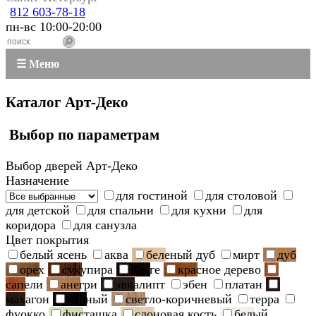
812 603-78-18
пн-вс 10:00-20:00
☰ Меню
Каталог Арт-Деко
Выбор по параметрам
Выбор дверей Арт-Деко
Назначение
для гостиной
для столовой
для детской
для спальни
для кухни
для
коридора
для санузла
Цвет покрытия
белый ясень
аква
беленый дуб
мирт
дуб
орех
сукупира
венге
красное дерево
сапели
анегри
эвкалипт
эбен
платан
махагон
черный
светло-коричневый
терра
фуокко
фисташка
слоновая кость
белый