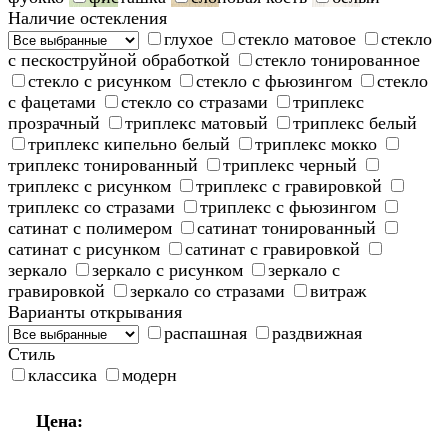
Наличие остекления
глухое
стекло матовое
стекло
с пескоструйной обработкой
стекло тонированное
стекло с рисунком
стекло с фьюзингом
стекло
с фацетами
стекло со стразами
триплекс
прозрачный
триплекс матовый
триплекс белый
триплекс кипельно белый
триплекс мокко
триплекс тонированный
триплекс черный
триплекс с рисунком
триплекс с гравировкой
триплекс со стразами
триплекс с фьюзингом
сатинат с полимером
сатинат тонированный
сатинат с рисунком
сатинат с гравировкой
зеркало
зеркало с рисунком
зеркало с
гравировкой
зеркало со стразами
витраж
Варианты открывания
распашная
раздвижная
Стиль
классика
модерн
Цена: