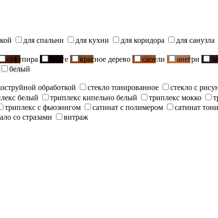
ской
для спальни
для кухни
для коридора
для санузла
сукупира
венге
красное дерево
сапели
анегри
э
белый
скоструйной обработкой
стекло тонированное
стекло с рису
плекс белый
триплекс кипельно белый
триплекс мокко
т
триплекс с фьюзингом
сатинат с полимером
сатинат тон
ало со стразами
витраж