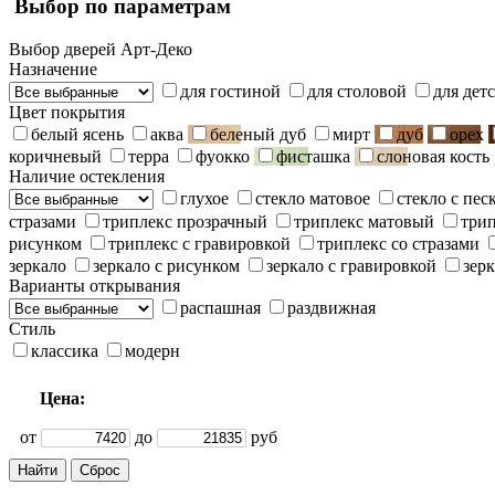
Выбор по параметрам
Выбор дверей Арт-Деко
Назначение
для гостиной
для столовой
для дет
Цвет покрытия
белый ясень
аква
беленый дуб
мирт
дуб
орех
коричневый
терра
фуокко
фисташка
слоновая кость
Наличие остекления
глухое
стекло матовое
стекло с пе
стразами
триплекс прозрачный
триплекс матовый
три
рисунком
триплекс с гравировкой
триплекс со стразами
зеркало
зеркало с рисунком
зеркало с гравировкой
зерк
Варианты открывания
распашная
раздвижная
Стиль
классика
модерн
Цена:
от
до
руб