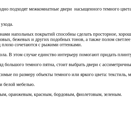
ходно подходят межкомнатные двери насыщенного темного цвет
 ухода.
нами напольных покрытий способны сделать просторное, хорош
овых, бежевых и других подобных тонов, а также полом светлее
д плохо сочетаются с рыжими оттенками.
ола. В этом случае единство интерьеру помогают придать плинт
д большого темного пятна, стоит выбрать двери с ассиметричн
мые по размеру объекты темного или яркого цвета: текстиль, ме
ли белой мебелью.
ым, оранжевым, красным, бордовым, фиолетовым, зеленым.