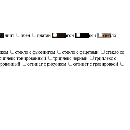
вкалипт
эбен
платан
махагон
черный
светло-
нком
стекло с фьюзингом
стекло с фацетами
стекло со
риплекс тонированный
триплекс черный
триплекс с
ированный
сатинат с рисунком
сатинат с гравировкой