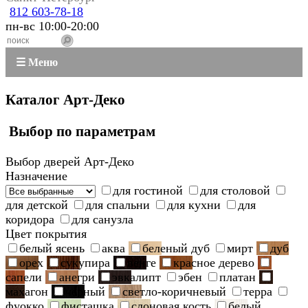
812 603-78-18
пн-вс 10:00-20:00
☰ Меню
Каталог Арт-Деко
Выбор по параметрам
Выбор дверей Арт-Деко
Назначение
для гостиной
для столовой
для детской
для спальни
для кухни
для
коридора
для санузла
Цвет покрытия
белый ясень
аква
беленый дуб
мирт
дуб
орех
сукупира
венге
красное дерево
сапели
анегри
эвкалипт
эбен
платан
махагон
черный
светло-коричневый
терра
фуокко
фисташка
слоновая кость
белый