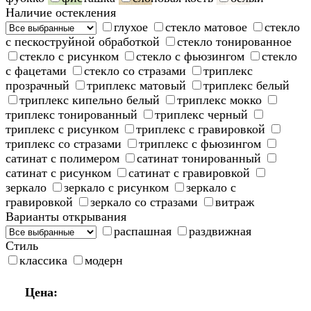
Наличие остекления
глухое
стекло матовое
стекло
с пескоструйной обработкой
стекло тонированное
стекло с рисунком
стекло с фьюзингом
стекло
с фацетами
стекло со стразами
триплекс
прозрачный
триплекс матовый
триплекс белый
триплекс кипельно белый
триплекс мокко
триплекс тонированный
триплекс черный
триплекс с рисунком
триплекс с гравировкой
триплекс со стразами
триплекс с фьюзингом
сатинат с полимером
сатинат тонированный
сатинат с рисунком
сатинат с гравировкой
зеркало
зеркало с рисунком
зеркало с
гравировкой
зеркало со стразами
витраж
Варианты открывания
распашная
раздвижная
Стиль
классика
модерн
Цена: