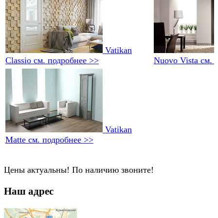
Vatikan
Classio
см. подробнее >>
Nuovo Vista
см. 
Vatikan
Matte
см. подробнее >>
Цены актуальны! По наличию звоните!
Наш адрес