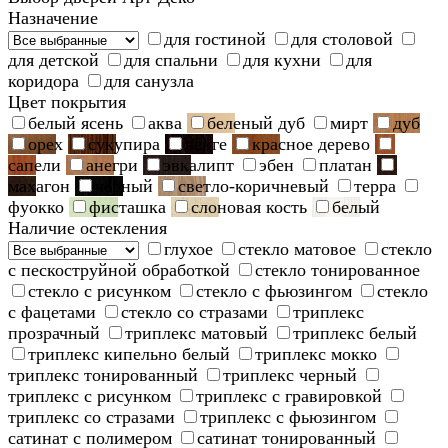
Назначение
для гостиной
для столовой
для детской
для спальни
для кухни
для
коридора
для санузла
Цвет покрытия
белый ясень
аква
беленый дуб
мирт
дуб
орех
сукупира
венге
красное дерево
сапели
анегри
эвкалипт
эбен
платан
махагон
черный
светло-коричневый
терра
фуокко
фисташка
слоновая кость
белый
Наличие остекления
глухое
стекло матовое
стекло
с пескоструйной обработкой
стекло тонированное
стекло с рисунком
стекло с фьюзингом
стекло
с фацетами
стекло со стразами
триплекс
прозрачный
триплекс матовый
триплекс белый
триплекс кипельно белый
триплекс мокко
триплекс тонированный
триплекс черный
триплекс с рисунком
триплекс с гравировкой
триплекс со стразами
триплекс с фьюзингом
сатинат с полимером
сатинат тонированный