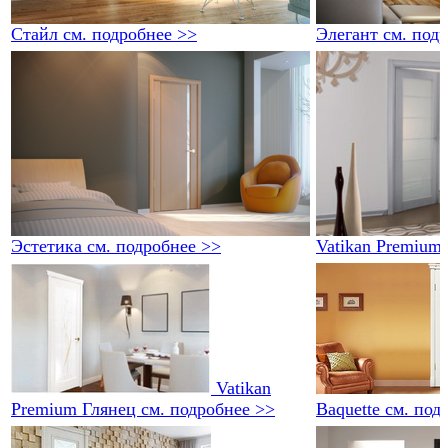
Стайл
см. подробнее >>
Элегант
см. под
Эстетика
см. подробнее >>
Vatikan Premium
Vatikan
Premium Глянец
см. подробнее >>
Baquette
см. под